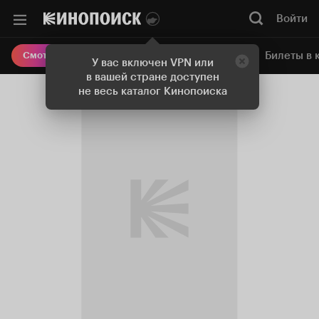
Войти
Онлайн-кинотеатр
Билеты в 
Смотреть кино
У вас включен VPN или
в вашей стране доступен
не весь каталог Кинопоиска