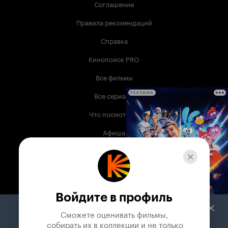
Соглашение
Правила рекомендаций
Справка
Кинопоиск PRO
Все фильмы
Все сериалы
РЕКЛАМА
Что посмотреть
Афиша
Музыка
Телепрограмма
Книги
Войдите в профиль
Служба поддержки
Сможете оценивать фильмы,

 собирать их в коллекции и не только