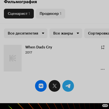
Фильмография
Сценарист
1
Продюсер
1
Все десятилетия
Все жанры
Сортировка
When Dads Cry
2017