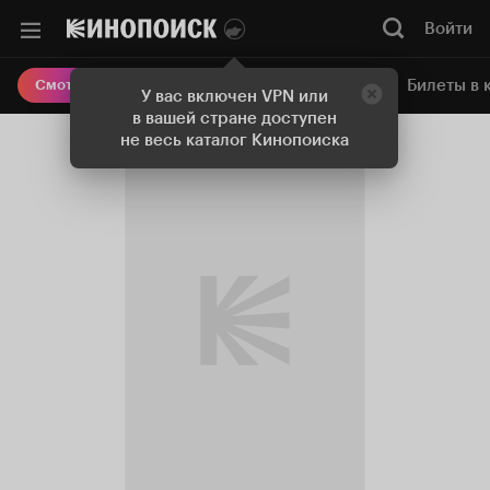
Войти
Онлайн-кинотеатр
Билеты в 
Смотреть кино
У вас включен VPN или
в вашей стране доступен
не весь каталог Кинопоиска