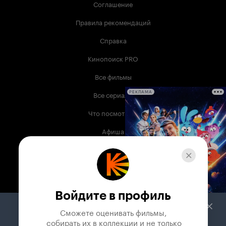
Соглашение
Правила рекомендаций
Справка
Кинопоиск PRO
Все фильмы
Все сериалы
РЕКЛАМА
Что посмотреть
Афиша
Музыка
Телепрограмма
Книги
Войдите в профиль
Служба поддержки
Сможете оценивать фильмы,

 собирать их в коллекции и не только