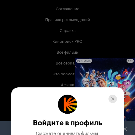
Соглашение
Правила рекомендаций
Справка
Кинопоиск PRO
Все фильмы
Все сериалы
РЕКЛАМА
Что посмотреть
Афиша
Музыка
Телепрограмма
Книги
Войдите в профиль
Служба поддержки
Сможете оценивать фильмы,
