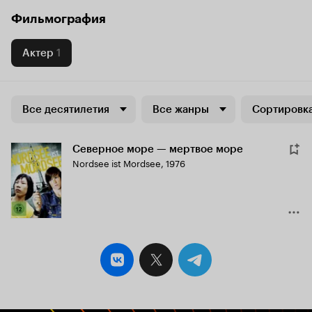
Фильмография
Актер
1
Все десятилетия
Все жанры
Сортировка
Северное море — мертвое море
Nordsee ist Mordsee
,
1976