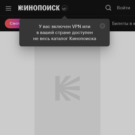
Войти
Онлайн-кинотеатр
Билеты в 
Смотреть кино
У вас включен VPN или
в вашей стране доступен
не весь каталог Кинопоиска