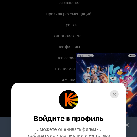
Соглашение
Правила рекомендаций
Справка
Кинопоиск PRO
Все фильмы
Все сериалы
РЕКЛАМА
Что посмотреть
Афиша
Музыка
Телепрограмма
Книги
Войдите в профиль
Служба поддержки
Сможете оценивать фильмы,

 собирать их в коллекции и не только