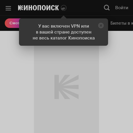
Войти
Онлайн-кинотеатр
Билеты в 
Смотреть кино
У вас включен VPN или
в вашей стране доступен
не весь каталог Кинопоиска