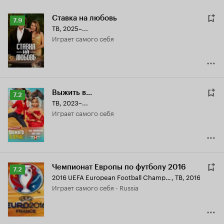
Ставка на любовь
Рейтинг
7.9
ТВ, 2025–...
Кинопоиска
играет самого себя
7.9
Выжить в...
Рейтинг
7.2
ТВ, 2023–...
Кинопоиска
играет самого себя
7.2
Чемпионат Европы по футболу 2016
Рейтинг
7.2
2016 UEFA European Football Championship
,
ТВ, 2016
Кинопоиска
играет самого себя - Russia
7.2