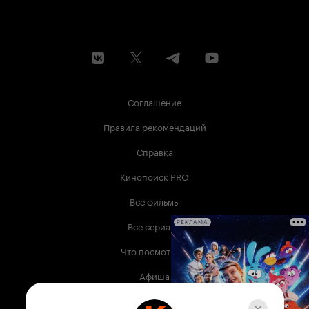
Соглашение
Правила рекомендаций
Справка
Кинопоиск PRO
Все фильмы
Все сериалы
РЕКЛАМА
Что посмотреть
Афиша
Музыка