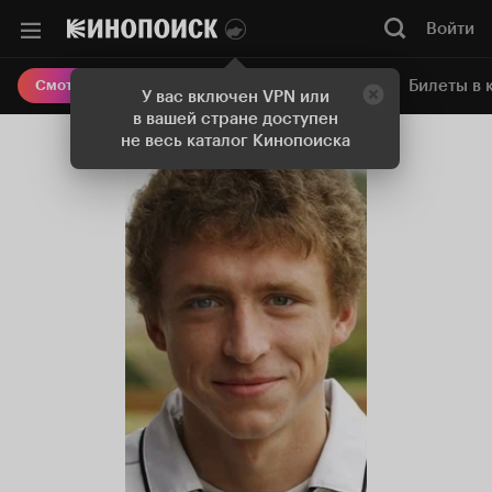
Войти
Онлайн-кинотеатр
Билеты в 
Смотреть кино
У вас включен VPN или
в вашей стране доступен
не весь каталог Кинопоиска