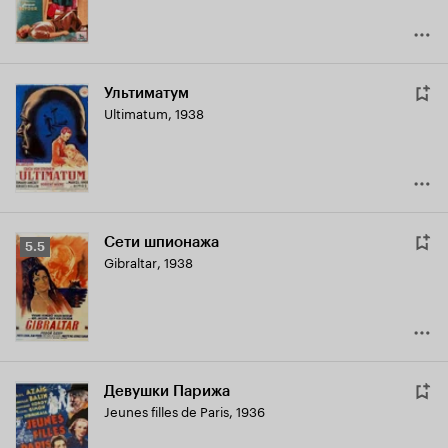
Ультиматум
Ultimatum
,
1938
Сети шпионажа
Рейтинг
5.5
Gibraltar
,
1938
Кинопоиска
5.5
Девушки Парижа
Jeunes filles de Paris
,
1936