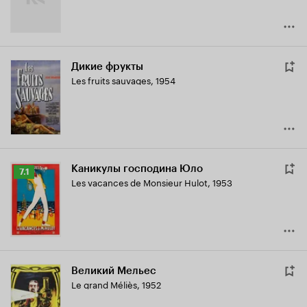
Дикие фрукты
Les fruits sauvages
,
1954
Каникулы господина Юло
Рейтинг
7.1
Les vacances de Monsieur Hulot
,
1953
Кинопоиска
7.1
Великий Мельес
Le grand Méliès
,
1952