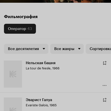
Фильмография
Оператор
43
Все десятилетия
Все жанры
Сортировка
Нельская башня
La tour de Nesle
,
1966
Эварист Галуа
Evariste Galois
,
1965