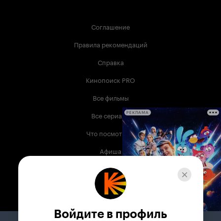
Соглашение
Правила рекомендаций
Справка
Кинопоиск PRO
Все фильмы
Все сериалы
РЕКЛАМА
Что посмотреть
Афиша
Музыка
Телепрограмма
Книги
Войдите в профиль