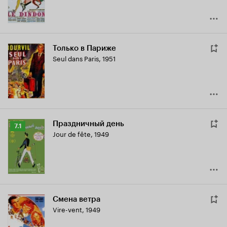
Только в Париже
Seul dans Paris
,
1951
Праздничный день
Рейтинг
7.1
Jour de fête
,
1949
Кинопоиска
7.1
Смена ветра
Vire-vent
,
1949