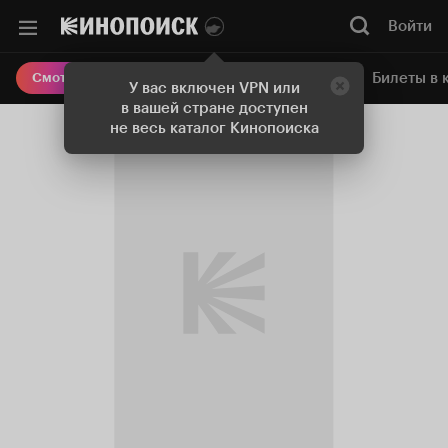
Войти
Онлайн-кинотеатр
Билеты в 
Смотреть кино
У вас включен VPN или
в вашей стране доступен
не весь каталог Кинопоиска