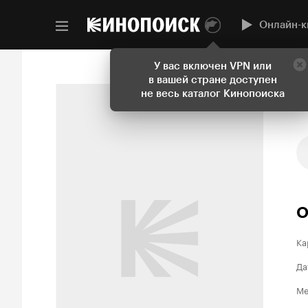
Онлайн-к
У вас включен VPN или
в вашей стране доступен
не весь каталог Кинопоиска
О
Ка
Да
Ме