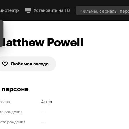
инотеатр
Установить на ТВ
Matthew Powell
Любимая звезда
 персоне
рьера
Актер
та рождения
—
сто рождения
—