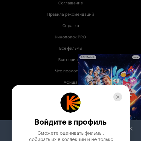
Соглашение
Правила рекомендаций
Справка
Кинопоиск PRO
Все фильмы
Все сериалы
РЕКЛАМА
Что посмотреть
Афиша
Музыка
Телепрограмма
Книги
Войдите в профиль
Служба поддержки
Сможете оценивать фильмы,

 собирать их в коллекции и не только