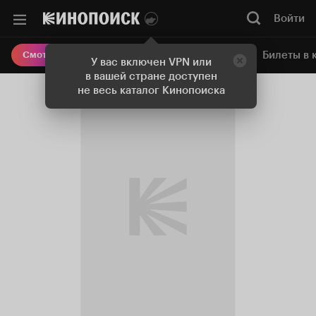
Войти
Онлайн-кинотеатр
Билеты в 
Смотреть кино
У вас включен VPN или
в вашей стране доступен
не весь каталог Кинопоиска