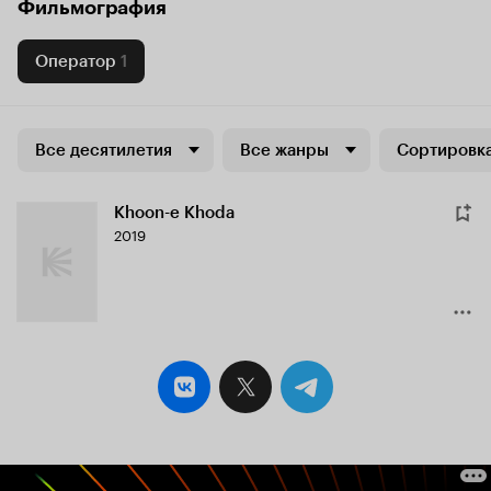
Фильмография
Оператор
1
Все десятилетия
Все жанры
Сортировка
Khoon-e Khoda
2019