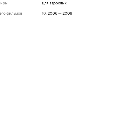
анры
для взрослых
его фильмов
10
,
2006
—
2009