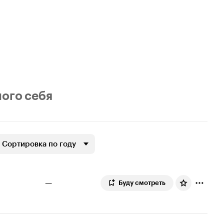
мого себя
Сортировка по году
—
Буду смотреть