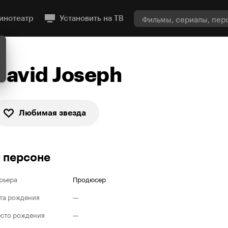
инотеатр
Установить на ТВ
David Joseph
Любимая звезда
 персоне
рьера
Продюсер
та рождения
—
сто рождения
—