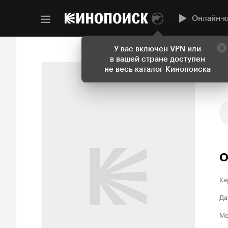
Онлайн-к
У вас включен VPN или
в вашей стране доступен
не весь каталог Кинопоиска
О
Ка
Да
Ме