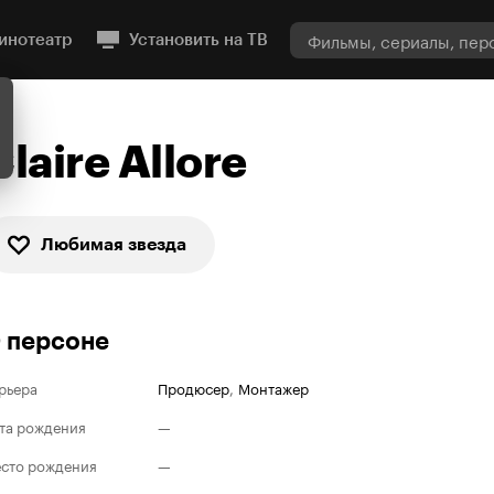
инотеатр
Установить на ТВ
Claire Allore
Любимая звезда
 персоне
рьера
Продюсер
,
Монтажер
та рождения
—
сто рождения
—