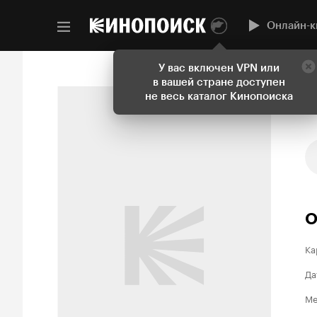
Онлайн-к
У вас включен VPN или
в вашей стране доступен
не весь каталог Кинопоиска
О
Ка
Да
Ме