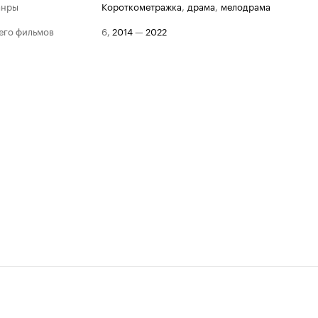
анры
короткометражка
,
драма
,
мелодрама
его фильмов
6
,
2014
—
2022