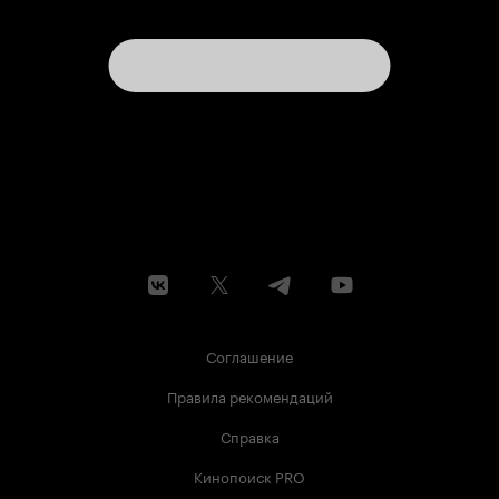
Соглашение
Правила рекомендаций
Справка
Кинопоиск PRO