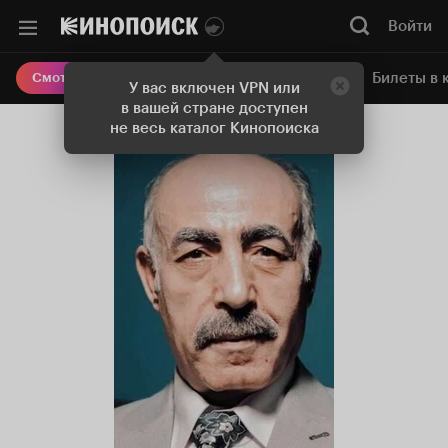
Войти
Онлайн-кинотеатр
Билеты в 
Смотреть кино
У вас включен VPN или
в вашей стране доступен
не весь каталог Кинопоиска