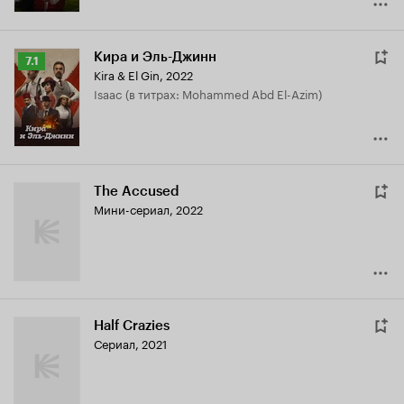
Кира и Эль-Джинн
Рейтинг
7.1
Kira & El Gin
,
2022
Кинопоиска
Isaac (в титрах: Mohammed Abd El-Azim)
7.1
The Accused
Мини-сериал, 2022
Half Crazies
Сериал, 2021