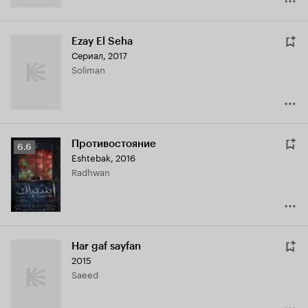
Ezay El Seha
Сериал, 2017
Soliman
Противостояние
Рейтинг
6.6
Eshtebak
,
2016
Кинопоиска
Radhwan
6.6
Har gaf sayfan
2015
Saeed