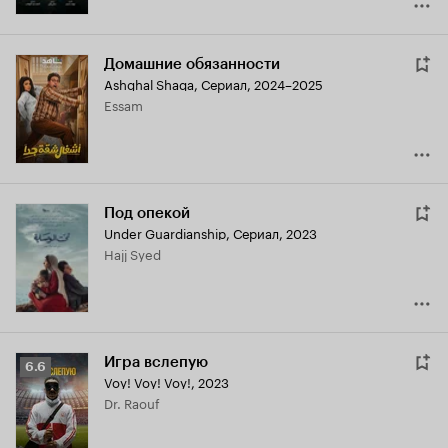
Домашние обязанности
Ashghal Shaqa
,
Сериал, 2024–2025
Essam
Под опекой
Under Guardianship
,
Сериал, 2023
Hajj Syed
Игра вслепую
Рейтинг
6.6
Voy! Voy! Voy!
,
2023
Кинопоиска
Dr. Raouf
6.6