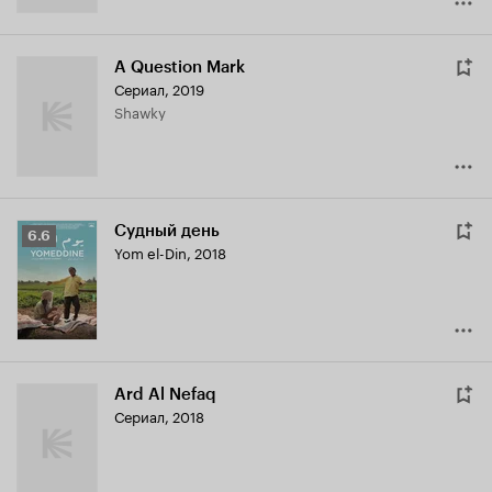
A Question Mark
Сериал, 2019
Shawky
Судный день
Рейтинг
6.6
Yom el-Din
,
2018
Кинопоиска
6.6
Ard Al Nefaq
Сериал, 2018