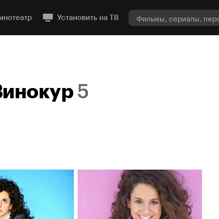
инотеатр
Установить на ТВ
Винокур
5