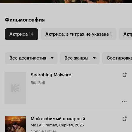
Фильмография
Актриса
14
Актриса: в титрах не указана
1
Акт
Все десятилетия
Все жанры
Сортировка
Searching Malware
Rita Bell
Мой любимый пожарный
My LA Fireman
,
Сериал, 2025
Connie Loffler