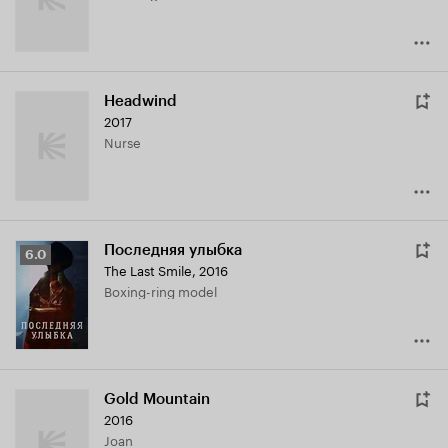
Headwind
2017
Nurse
Последняя улыбка
Рейтинг
6.0
The Last Smile
,
2016
Кинопоиска
Boxing-ring model
6.0
Gold Mountain
2016
Joan