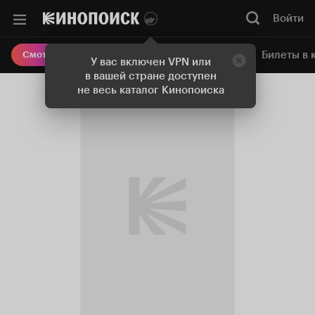
Войти
Онлайн-кинотеатр
Билеты в 
Смотреть кино
У вас включен VPN или
в вашей стране доступен
не весь каталог Кинопоиска