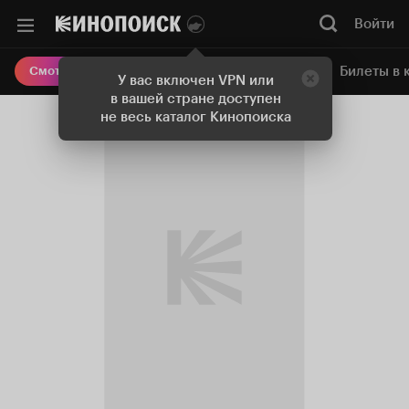
Войти
Онлайн-кинотеатр
Билеты в 
Смотреть кино
У вас включен VPN или
в вашей стране доступен
не весь каталог Кинопоиска