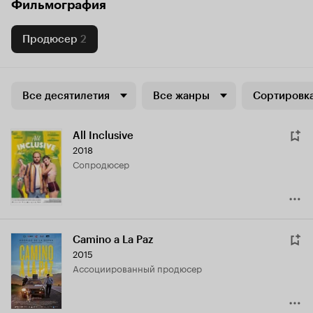
Фильмография
Продюсер
2
Все десятилетия
Все жанры
Сортировка
All Inclusive
2018
сопродюсер
Camino a La Paz
2015
ассоциированный продюсер