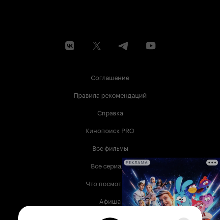
Соглашение
Правила рекомендаций
Справка
Кинопоиск PRO
Все фильмы
Все сериалы
РЕКЛАМА
Что посмотреть
Афиша
Музыка