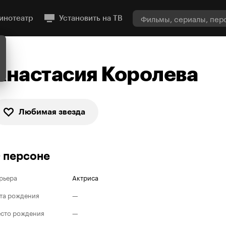
инотеатр
Установить на ТВ
Анастасия Королева
Любимая звезда
 персоне
рьера
Актриса
та рождения
—
сто рождения
—