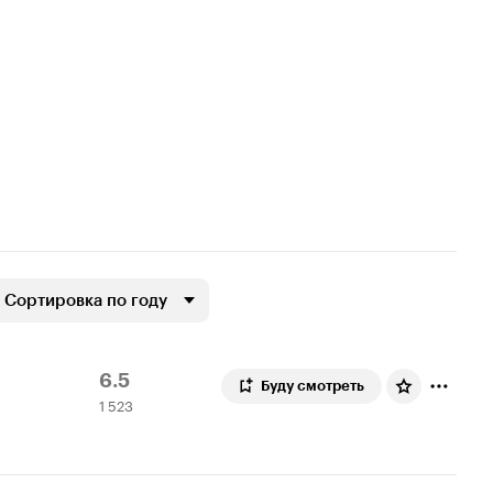
Сортировка по году
Рейтинг
1
6.5
Буду смотреть
1 523
Кинопоиска
523
6.5
оценки