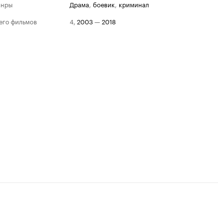
анры
драма
,
боевик
,
криминал
его фильмов
4
,
2003
—
2018