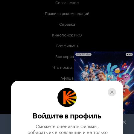
Соглашение
Правила рекомендаций
Справка
Кинопоиск PRO
Все фильмы
Все сериалы
РЕКЛАМА
Что посмотреть
Афиша
Музыка
Телепрограмма
Книги
Войдите в профиль
Служба поддержки
Сможете оценивать фильмы,

 собирать их в коллекции и не только