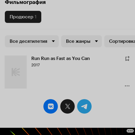
Фильмография
Продюсер
1
Все десятилетия
Все жанры
Сортировка
Run Run as Fast as You Can
2017