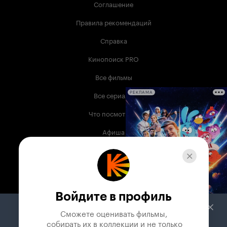
Соглашение
Правила рекомендаций
Справка
Кинопоиск PRO
Все фильмы
Все сериалы
РЕКЛАМА
Что посмотреть
Афиша
Музыка
Телепрограмма
Книги
Войдите в профиль
Служба поддержки
Сможете оценивать фильмы,

 собирать их в коллекции и не только