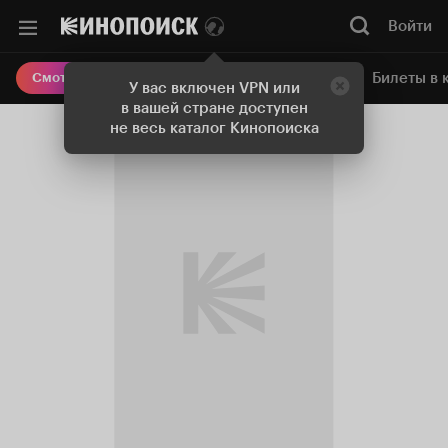
Войти
Онлайн-кинотеатр
Билеты в 
Смотреть кино
У вас включен VPN или
в вашей стране доступен
не весь каталог Кинопоиска