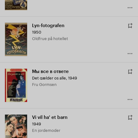
Lyn-fotografen
1950
Oldfrue på hotellet
Мы все в ответе
Det gælder os alle
,
1949
Fru Gormsen
Vi vil ha' et barn
1949
En jordemoder