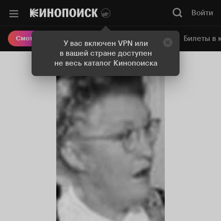
Войти
Онлайн-кинотеатр
Билеты в 
Смотреть кино
У вас включен VPN или
в вашей стране доступен
не весь каталог Кинопоиска