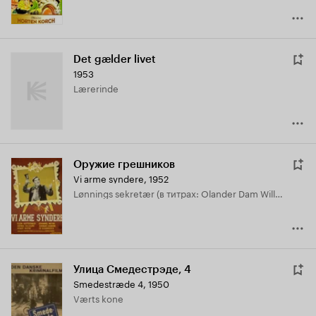
Det gælder livet
1953
Lærerinde
Оружие грешников
Vi arme syndere
,
1952
Lønnings sekretær (в титрах: Olander Dam Willumsen)
Улица Смедестрэде, 4
Smedestræde 4
,
1950
Værts kone