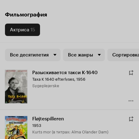
Фильмография
Актриса
15
Все десятилетия
Все жанры
Сортировка
Разыскивается такси К-1640
Taxa K 1640 efterlyses
,
1956
Sygeplejerske
Fløjtespilleren
1953
Kurts mor (в титрах: Alma Olander Dam)