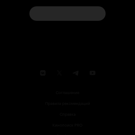
Соглашение
Правила рекомендаций
Справка
Кинопоиск PRO