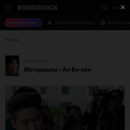
Войти
Онлайн-кинотеатр
Билеты в 
Смотреть кино
Медиа
О персоне
Материалы
Ан Бо-хён