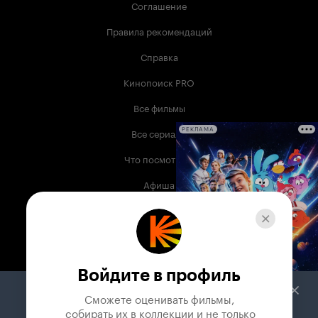
Соглашение
Правила рекомендаций
Справка
Кинопоиск PRO
Все фильмы
Все сериалы
РЕКЛАМА
Что посмотреть
Афиша
Музыка
Телепрограмма
Книги
Войдите в профиль
Служба поддержки
Сможете оценивать фильмы,

 собирать их в коллекции и не только