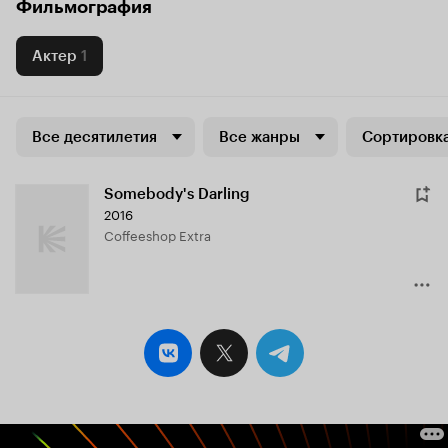
Фильмография
Актер
1
Все десятилетия
Все жанры
Сортировка
Somebody's Darling
2016
Coffeeshop Extra