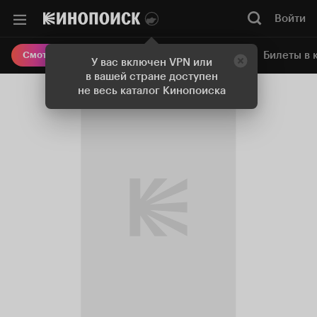
Войти
Онлайн-кинотеатр
Билеты в 
Смотреть кино
У вас включен VPN или
в вашей стране доступен
не весь каталог Кинопоиска