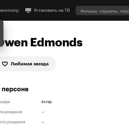
инотеатр
Установить на ТВ
Owen Edmonds
Любимая звезда
 персоне
рьера
Актер
та рождения
—
сто рождения
—