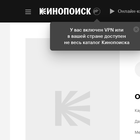
Онлайн-к
У вас включен VPN или
в вашей стране доступен
не весь каталог Кинопоиска
О
Ка
Да
Ме