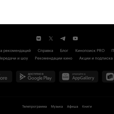
а рекомендаций
Справка
Блог
Кинопоиск PRO
П
Передачи и шоу
Рекомендации кино
Акции и подписка
Телепрограмма
Музыка
Афиша
Книги