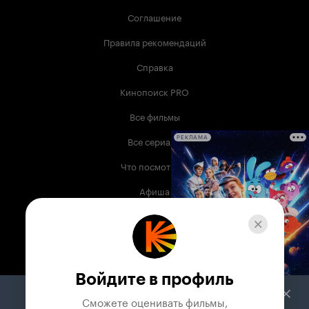
Соглашение
Правила рекомендаций
Справка
Кинопоиск PRO
Все фильмы
Все сериалы
РЕКЛАМА
Что посмотреть
Афиша
Музыка
Телепрограмма
Книги
Войдите в профиль
Служба поддержки
Сможете оценивать фильмы,
