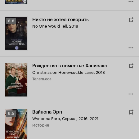
Никто не хотел говорить
Рейтинг
6.8
No One Would Tell
,
2018
Кинопоиска
6.8
Рождество в поместье Ханисакл
Christmas on Honeysuckle Lane
,
2018
телепьеса
Вайнона Эрп
Рейтинг
6.5
Wynonna Earp
,
Сериал, 2016–2021
Кинопоиска
история
6.5