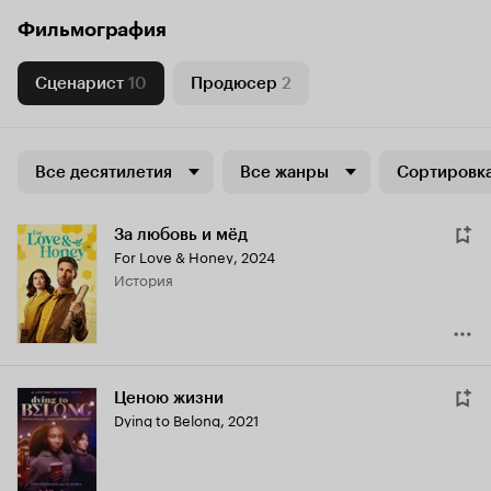
Фильмография
Сценарист
10
Продюсер
2
Все десятилетия
Все жанры
Сортировка
За любовь и мёд
For Love & Honey
,
2024
история
Ценою жизни
Dying to Belong
,
2021