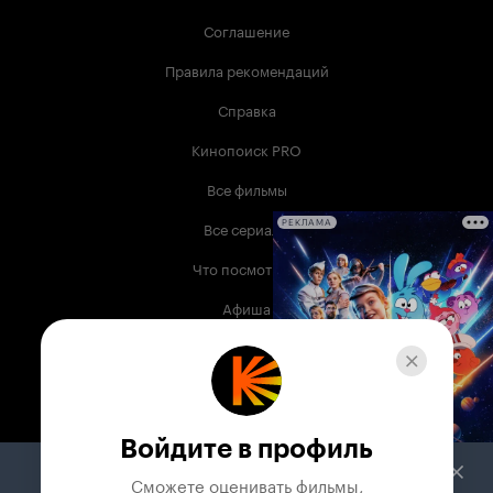
Соглашение
Правила рекомендаций
Справка
Кинопоиск PRO
Все фильмы
Все сериалы
РЕКЛАМА
Что посмотреть
Афиша
Музыка
Телепрограмма
Книги
Войдите в профиль
Служба поддержки
Сможете оценивать фильмы,
