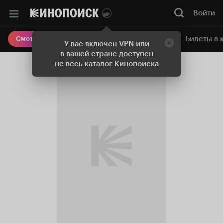
Войти
Онлайн-кинотеатр
Билеты в 
Смотреть кино
У вас включен VPN или
в вашей стране доступен
не весь каталог Кинопоиска