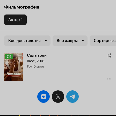
Фильмография
Актер
1
Все десятилетия
Все жанры
Сортировка
Сила воли
Рейтинг
7.5
Race
,
2016
Кинопоиска
Foy Draper
7.5