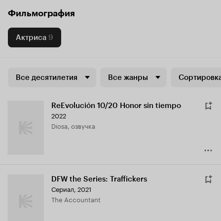
Фильмография
Актриса
9
Все десятилетия
Все жанры
Сортировка
ReEvolución 10/20 Honor sin tiempo
2022
Diosa, озвучка
DFW the Series: Traffickers
Сериал, 2021
The Accountant