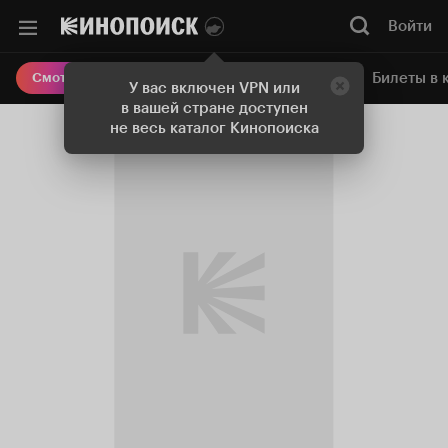
Войти
Онлайн-кинотеатр
Билеты в 
Смотреть кино
У вас включен VPN или
в вашей стране доступен
не весь каталог Кинопоиска