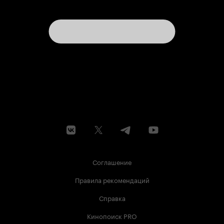
Соглашение
Правила рекомендаций
Справка
Кинопоиск PRO