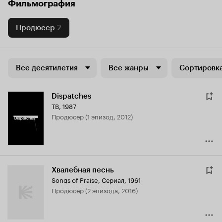
Фильмография
Продюсер
2
Все десятилетия
Все жанры
Сортировка
Dispatches
ТВ, 1987
продюсер (1 эпизод, 2012)
Хвалебная песнь
Songs of Praise
,
Сериал, 1961
продюсер (2 эпизода, 2016)