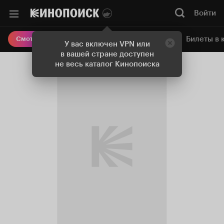
Войти
Онлайн-кинотеатр
Билеты в 
Смотреть кино
У вас включен VPN или
в вашей стране доступен
не весь каталог Кинопоиска