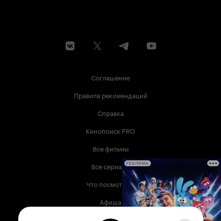
Соглашение
Правила рекомендаций
Справка
Кинопоиск PRO
Все фильмы
Все сериалы
РЕКЛАМА
Что посмотреть
Афиша
Музыка