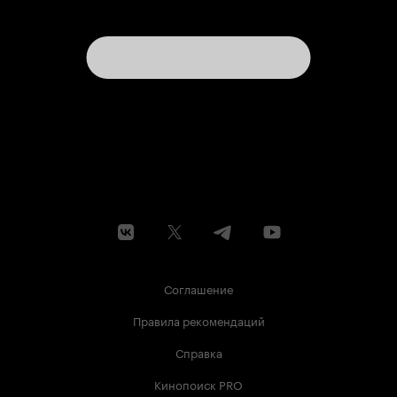
Соглашение
Правила рекомендаций
Справка
Кинопоиск PRO