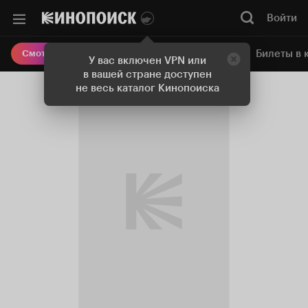
Войти
Онлайн-кинотеатр
Билеты в 
Смотреть кино
У вас включен VPN или
в вашей стране доступен
не весь каталог Кинопоиска