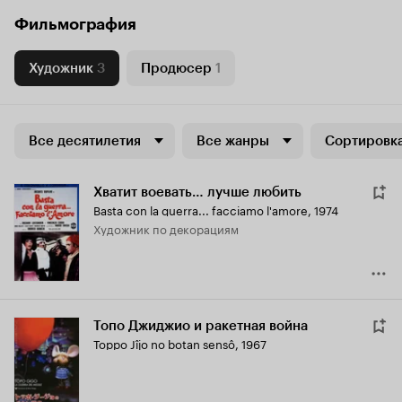
Фильмография
Художник
3
Продюсер
1
Все десятилетия
Все жанры
Сортировка
Хватит воевать… лучше любить
Basta con la guerra... facciamo l'amore
,
1974
Художник по декорациям
Топо Джиджио и ракетная война
Toppo Jîjo no botan sensô
,
1967