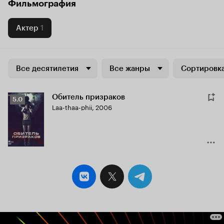
Фильмография
Актер
1
Все десятилетия
Все жанры
Сортировка
Обитель призраков
Рейтинг
5.0
Laa-thaa-phii
,
2006
Кинопоиска
5.0