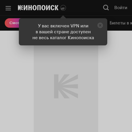
Войти
Онлайн-кинотеатр
Билеты в 
Смотреть кино
У вас включен VPN или
в вашей стране доступен
не весь каталог Кинопоиска