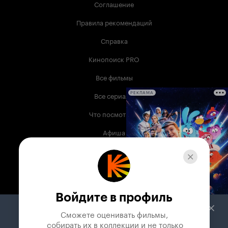
Соглашение
Правила рекомендаций
Справка
Кинопоиск PRO
Все фильмы
Все сериалы
РЕКЛАМА
Что посмотреть
Афиша
Музыка
Телепрограмма
Книги
Войдите в профиль
Служба поддержки
Сможете оценивать фильмы,

 собирать их в коллекции и не только