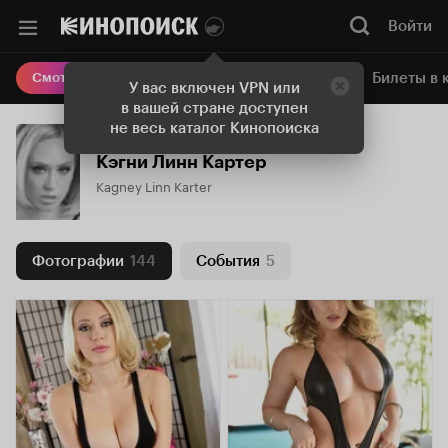
Войти
Онлайн-кинотеатр
Билеты в 
Смотреть кино
У вас включен VPN или
в вашей стране доступен
не весь каталог Кинопоиска
Кэгни Линн Картер
Kagney Linn Karter
Фотографии
144
События
5