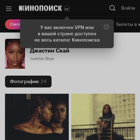
Войти
Онлайн-кинотеатр
Билеты в 
Смотреть кино
У вас включен VPN или
в вашей стране доступен
не весь каталог Кинопоиска
Джастин Скай
Justine Skye
Фотографии
24