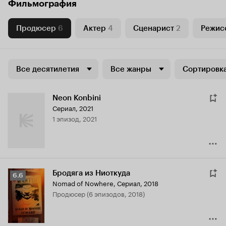
Фильмография
Продюсер
6
Актер
4
Сценарист
2
Режис
Все десятилетия
Все жанры
Сортировка
Neon Konbini
Сериал, 2021
1 эпизод, 2021
Бродяга из Ниоткуда
Рейтинг
6.6
Nomad of Nowhere
,
Сериал, 2018
Кинопоиска
продюсер (6 эпизодов, 2018)
6.6