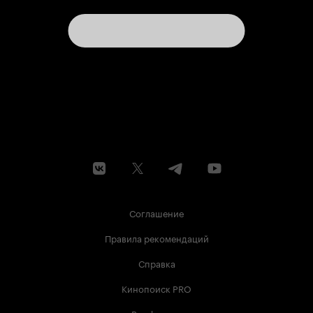
Соглашение
Правила рекомендаций
Справка
Кинопоиск PRO