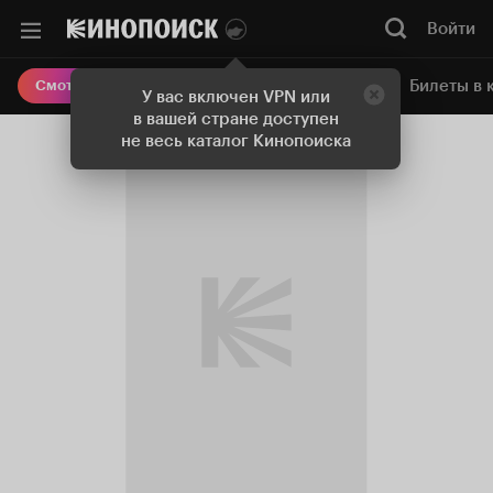
Войти
Онлайн-кинотеатр
Билеты в 
Смотреть кино
У вас включен VPN или
в вашей стране доступен
не весь каталог Кинопоиска