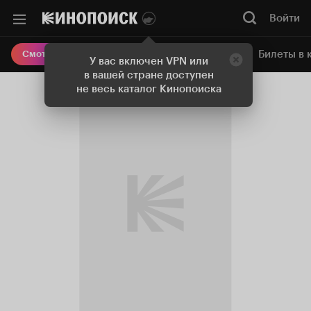
Войти
Онлайн-кинотеатр
Билеты в 
Смотреть кино
У вас включен VPN или
в вашей стране доступен
не весь каталог Кинопоиска