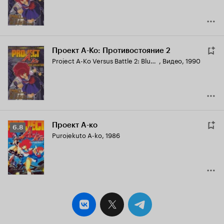
Проект А-Ко: Противостояние 2
Project A-Ko Versus Battle 2: Blue Side
,
Видео, 1990
Проект А-ко
Рейтинг
6.8
Purojekuto A-ko
,
1986
Кинопоиска
6.8