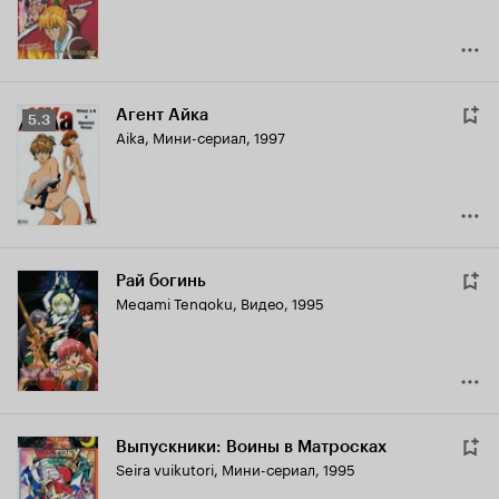
Агент Айка
Рейтинг
5.3
Aika
,
Мини-сериал, 1997
Кинопоиска
5.3
Рай богинь
Megami Tengoku
,
Видео, 1995
Выпускники: Воины в Матросках
Seira vuikutori
,
Мини-сериал, 1995