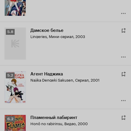
Дамское белье
Рейтинг
5.8
Lingeries
,
Мини-сериал, 2003
Кинопоиска
5.8
Агент Наджика
Рейтинг
5.2
Najika Dengeki Sakusen
,
Сериал, 2001
Кинопоиска
5.2
Пламенный лабиринт
Рейтинг
6.2
Honô no rabirinsu
,
Видео, 2000
Кинопоиска
6.2