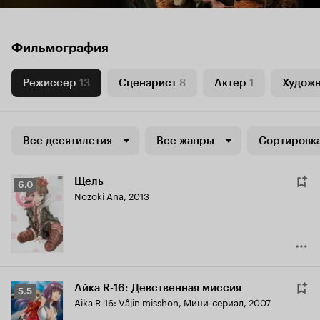
Фильмография
Режиссер
13
Сценарист
8
Актер
1
Худож
Все десятилетия
Все жанры
Сортировка
Щель
Рейтинг
6.0
Nozoki Ana
,
2013
Кинопоиска
6.0
Айка R-16: Девственная миссия
Рейтинг
5.5
Aika R-16: Vâjin misshon
,
Мини-сериал, 2007
Кинопоиска
5.5