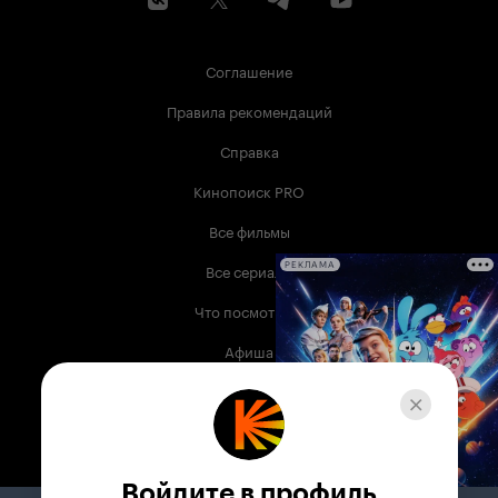
Соглашение
Правила рекомендаций
Справка
Кинопоиск PRO
Все фильмы
Все сериалы
РЕКЛАМА
Что посмотреть
Афиша
Музыка
Телепрограмма
Книги
Войдите в профиль