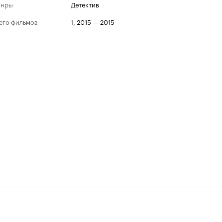
анры
детектив
его фильмов
1
,
2015
—
2015