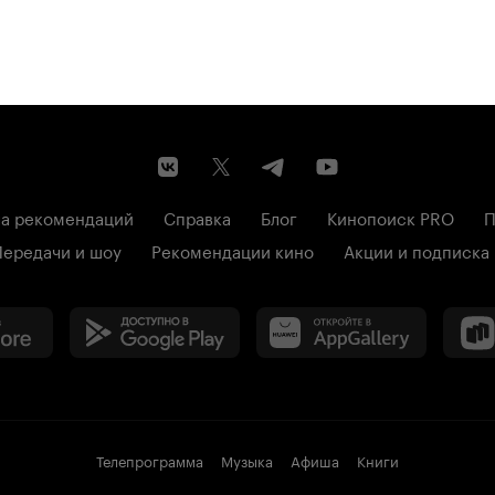
а рекомендаций
Справка
Блог
Кинопоиск PRO
П
Передачи и шоу
Рекомендации кино
Акции и подписка
Телепрограмма
Музыка
Афиша
Книги