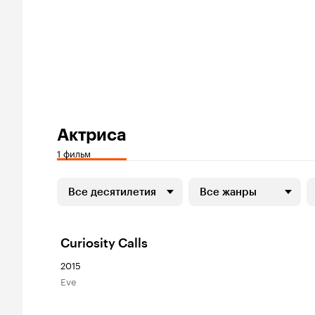
Актриса
1 фильм
Все десятилетия
Все жанры
Curiosity Calls
2015
Eve