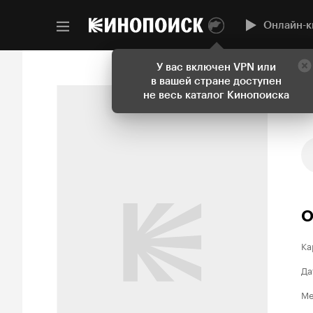
Онлайн-к
У вас включен VPN или
в вашей стране доступен
не весь каталог Кинопоиска
О
Ка
Да
Ме