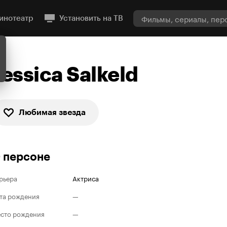
инотеатр
Установить на ТВ
Jessica Salkeld
Любимая звезда
 персоне
рьера
Актриса
та рождения
—
сто рождения
—