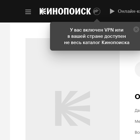
Онлайн-к
У вас включен VPN или
в вашей стране доступен
не весь каталог Кинопоиска
О
Да
Ме
Вс