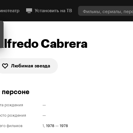
инотеатр
Установить на ТВ
Alfredo Cabrera
Любимая звезда
 персоне
та рождения
—
сто рождения
—
его фильмов
1
,
1978
—
1978