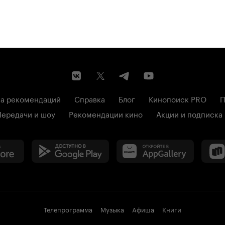
а рекомендаций
Справка
Блог
Кинопоиск PRO
П
Передачи и шоу
Рекомендации кино
Акции и подписка
Телепрограмма
Музыка
Афиша
Книги