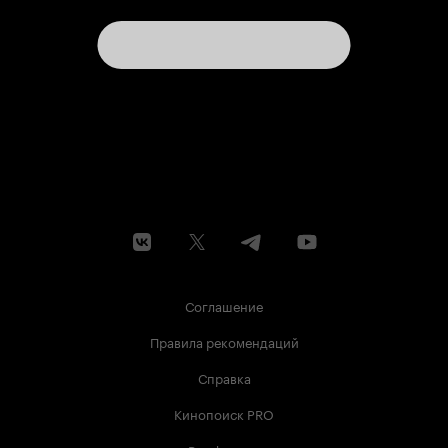
Соглашение
Правила рекомендаций
Справка
Кинопоиск PRO