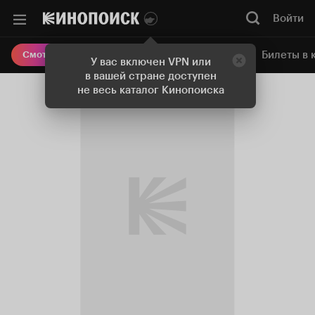
Войти
Онлайн-кинотеатр
Билеты в 
Смотреть кино
У вас включен VPN или
в вашей стране доступен
не весь каталог Кинопоиска