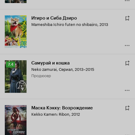
Итиро и Сиба Дзиро
Mameshiba Ichiro futen no shibajiro
,
2013
Самурай и кошка
Рейтинг
7.4
Neko zamurai
,
Сериал, 2013–2015
Кинопоиска
продюсер
7.4
Маска Кэкку: Возрождение
Kekko Kamen: Ribon
,
2012