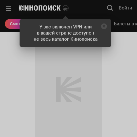
Войти
Онлайн-кинотеатр
Билеты в 
Смотреть кино
У вас включен VPN или
в вашей стране доступен
не весь каталог Кинопоиска