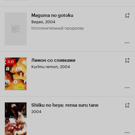
Maguma no gotoku
Видео, 2004
исполнительный продюсер
Лимон со сливками
Рейтинг
5.0
Kurîmu remon
,
2004
Кинопоиска
5.0
Shiiku no heya: rensa suru tane
2004