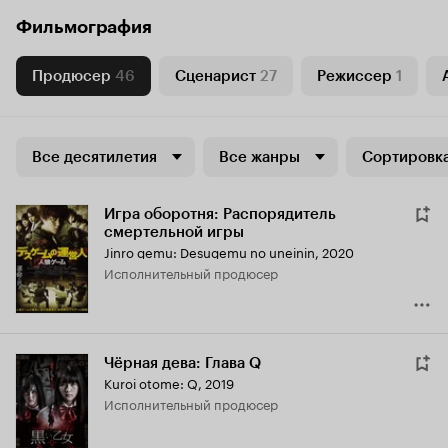
Фильмография
Продюсер
46
Сценарист
27
Режиссер
1
Все десятилетия
Все жанры
Сортировка
Игра оборотня: Распорядитель
смертельной игры
Jinro gemu: Desugemu no uneinin
,
2020
исполнительный продюсер
Чёрная дева: Глава Q
Kuroi otome: Q
,
2019
исполнительный продюсер