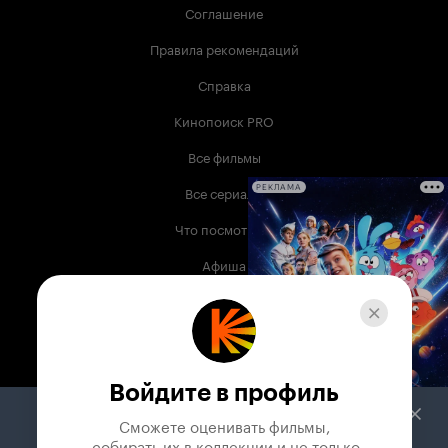
Соглашение
Правила рекомендаций
Справка
Кинопоиск PRO
Все фильмы
Все сериалы
РЕКЛАМА
Что посмотреть
Афиша
Музыка
Телепрограмма
Книги
Войдите в профиль
Служба поддержки
Сможете оценивать фильмы,

 собирать их в коллекции и не только