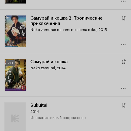
Самурай и кошка 2: Тропические
приключения
Neko zamurai: minami no shima e iku
,
2015
Самурай и кошка
Рейтинг
7.0
Neko zamurai
,
2014
Кинопоиска
7.0
Sukuitai
2014
исполнительный сопродюсер