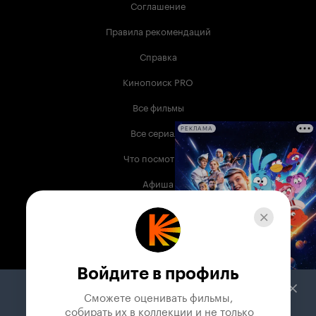
Соглашение
Правила рекомендаций
Справка
Кинопоиск PRO
Все фильмы
Все сериалы
РЕКЛАМА
Что посмотреть
Афиша
Музыка
Телепрограмма
Книги
Войдите в профиль
Служба поддержки
Сможете оценивать фильмы,

 собирать их в коллекции и не только