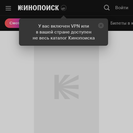
Войти
Онлайн-кинотеатр
Билеты в 
Смотреть кино
У вас включен VPN или
в вашей стране доступен
не весь каталог Кинопоиска