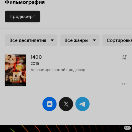
Фильмография
Продюсер
1
Все десятилетия
Все жанры
Сортировка
1400
2015
ассоциированный продюсер