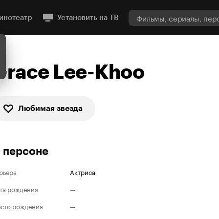
инотеатр
Установить на ТВ
Grace Lee-Khoo
Любимая звезда
 персоне
рьера
Актриса
та рождения
—
сто рождения
—