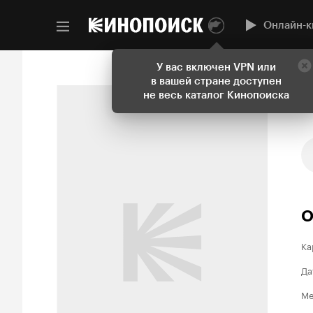
Онлайн-к
У вас включен VPN или
в вашей стране доступен
не весь каталог Кинопоиска
О
Ка
Да
Ме