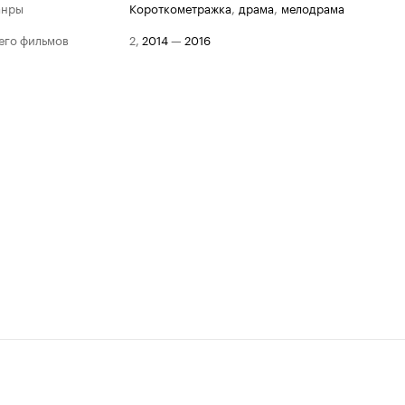
анры
короткометражка
,
драма
,
мелодрама
его фильмов
2
,
2014
—
2016