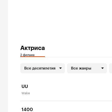
Актриса
2 фильма
Все десятилетия
Все жанры
UU
Wake
1400