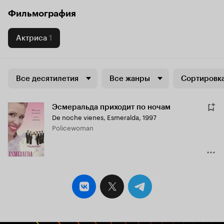
Фильмография
Актриса
1
Все десятилетия
Все жанры
Сортировка
Эсмеральда приходит по ночам
De noche vienes, Esmeralda
,
1997
Policewoman