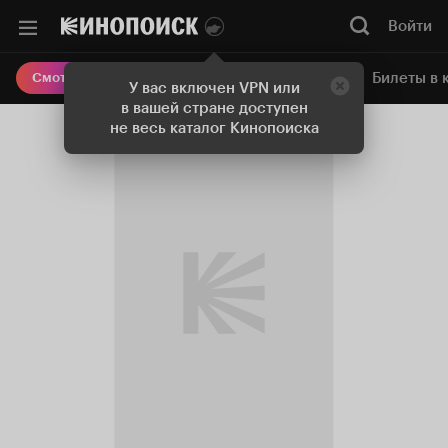
Войти
Онлайн-кинотеатр
Билеты в 
Смотреть кино
У вас включен VPN или
в вашей стране доступен
не весь каталог Кинопоиска