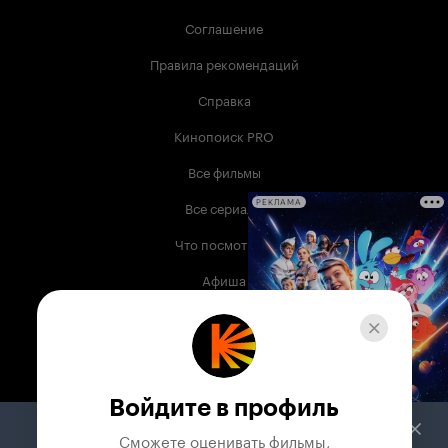
Соглашение
Правила рекомендаций
Справка
Кинопоиск PRO
Все фильмы
Все сериалы
РЕКЛАМА
Что посмотреть
Афиша
Музыка
Телепрограмма
Книги
Войдите в профиль
Служба поддержки
Сможете оценивать фильмы,
