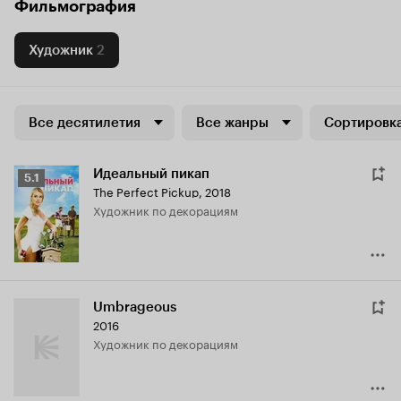
Фильмография
Художник
2
Все десятилетия
Все жанры
Сортировка
Идеальный пикап
Рейтинг
5.1
The Perfect Pickup
,
2018
Кинопоиска
Художник по декорациям
5.1
Umbrageous
2016
Художник по декорациям