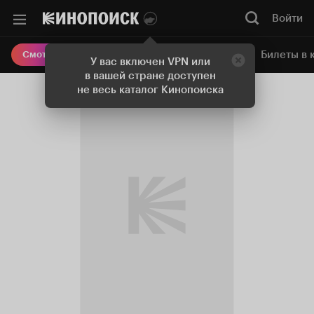
Войти
Онлайн-кинотеатр
Билеты в 
Смотреть кино
У вас включен VPN или
в вашей стране доступен
не весь каталог Кинопоиска