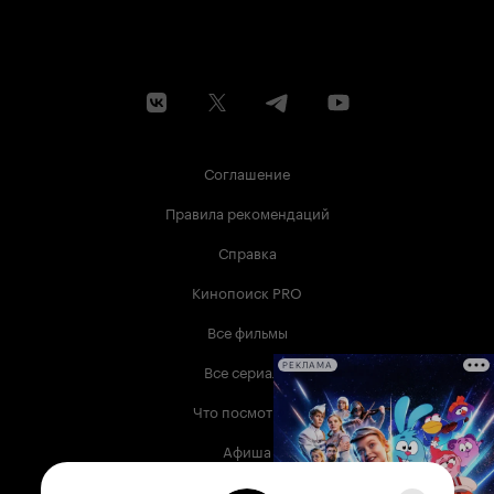
Соглашение
Правила рекомендаций
Справка
Кинопоиск PRO
Все фильмы
Все сериалы
РЕКЛАМА
Что посмотреть
Афиша
Музыка