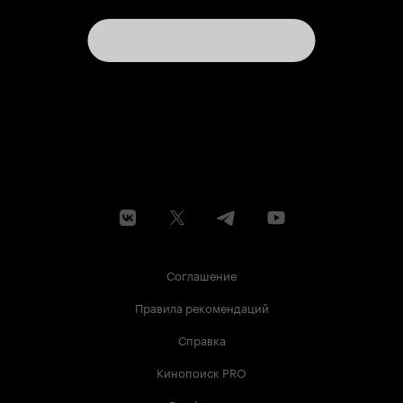
Соглашение
Правила рекомендаций
Справка
Кинопоиск PRO