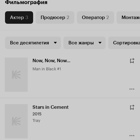
Фильмография
Актер
3
Продюсер
2
Оператор
2
Монтаж
Все десятилетия
Все жанры
Сортировка
Now, Now, Now...
Man in Black #1
Stars in Cement
2015
Tray