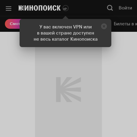
Войти
Онлайн-кинотеатр
Билеты в 
Смотреть кино
У вас включен VPN или
в вашей стране доступен
не весь каталог Кинопоиска