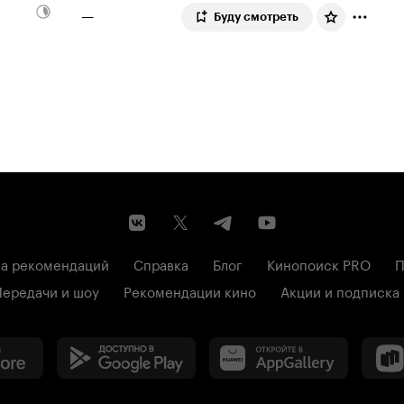
—
Буду смотреть
а рекомендаций
Справка
Блог
Кинопоиск PRO
П
Передачи и шоу
Рекомендации кино
Акции и подписка