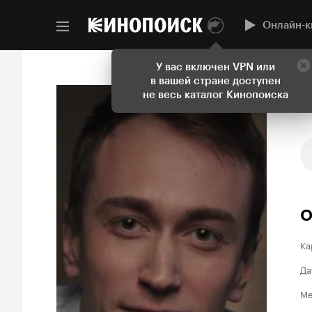
Онлайн-к
У вас включен VPN или
в вашей стране доступен
не весь каталог Кинопоиска
О
Ка
Да
Ме