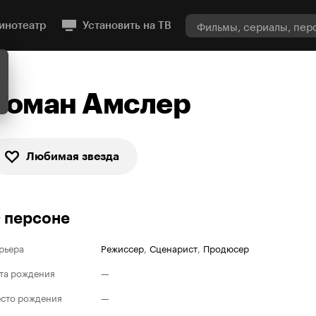
инотеатр
Установить на ТВ
Роман Амслер
Любимая звезда
 персоне
рьера
Режиссер
,
Сценарист
,
Продюсер
та рождения
—
сто рождения
—