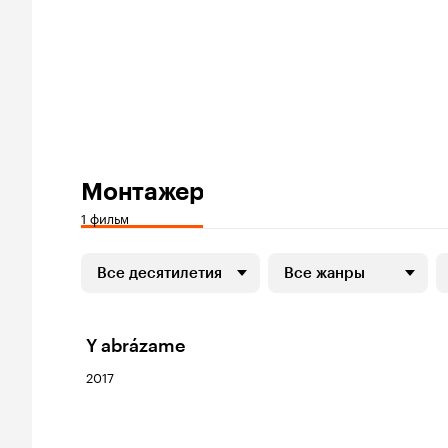
Монтажер
1 фильм
Все десятилетия
Все жанры
Y abrázame
2017