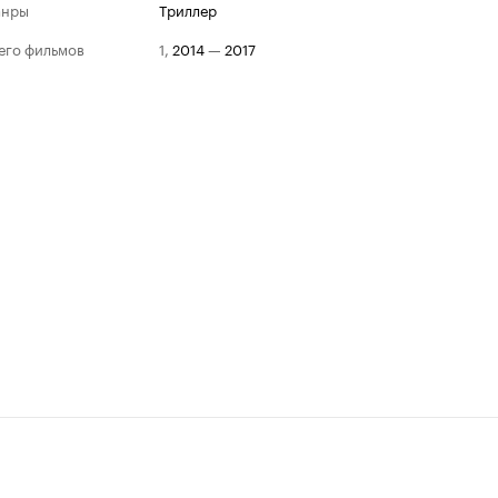
анры
триллер
его фильмов
1
,
2014
—
2017