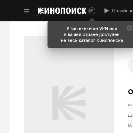
Онлайн-к
У вас включен VPN или
в вашей стране доступен
не весь каталог Кинопоиска
О
Ка
Да
Ме