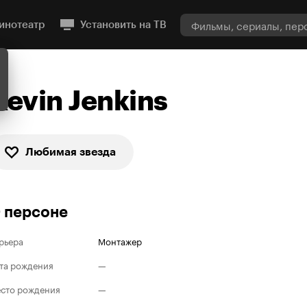
инотеатр
Установить на ТВ
Kevin Jenkins
Любимая звезда
 персоне
рьера
Монтажер
та рождения
—
сто рождения
—