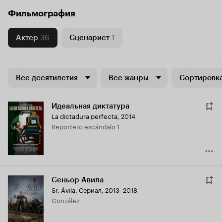
Фильмография
Актер
36
Сценарист
1
Все десятилетия
Все жанры
Сортировка
Идеальная диктатура
La dictadura perfecta
,
2014
Reportero escándalo 1
Сеньор Авила
Sr. Ávila
,
Сериал, 2013–2018
González