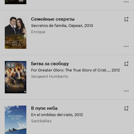
Семейные секреты
Secretos de familia
,
Сериал, 2013
Enrique
Битва за свободу
Рейтинг
6.5
For Greater Glory: The True Story of Cristiada
,
2012
Кинопоиска
Sergeant Humberto
6.5
В пупе неба
En el ombligo del cielo
,
2012
Santibáñez