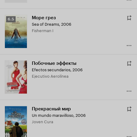
Море грез
Рейтинг
6.5
Sea of Dreams
,
2006
Кинопоиска
Fisherman I
6.5
Побочные эффекты
Efectos secundarios
,
2006
Ejecutivo Aerolínea
Прекрасный мир
Un mundo maravilloso
,
2006
Joven Cura