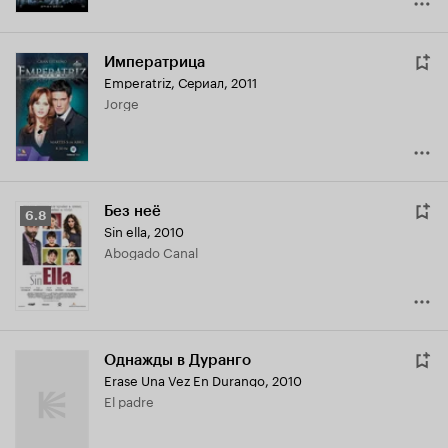
Императрица
Emperatriz
,
Сериал, 2011
Jorge
Без неё
Рейтинг
6.8
Sin ella
,
2010
Кинопоиска
Abogado Canal
6.8
Однажды в Дуранго
Erase Una Vez En Durango
,
2010
El padre