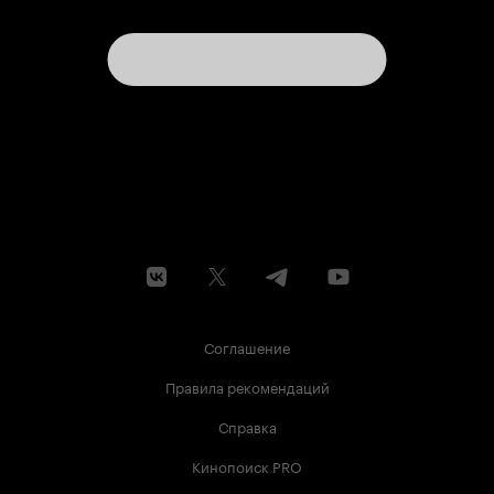
Соглашение
Правила рекомендаций
Справка
Кинопоиск PRO