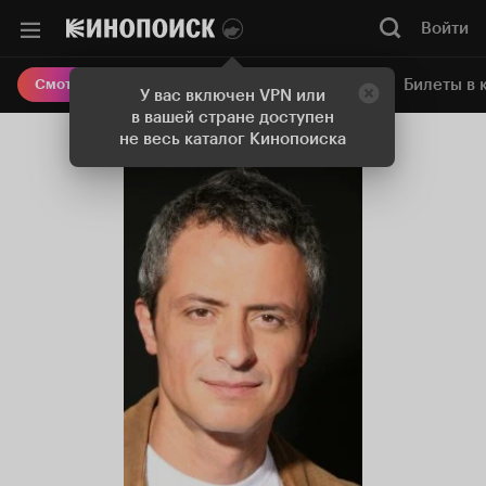
Войти
Онлайн-кинотеатр
Билеты в 
Смотреть кино
У вас включен VPN или
в вашей стране доступен
не весь каталог Кинопоиска