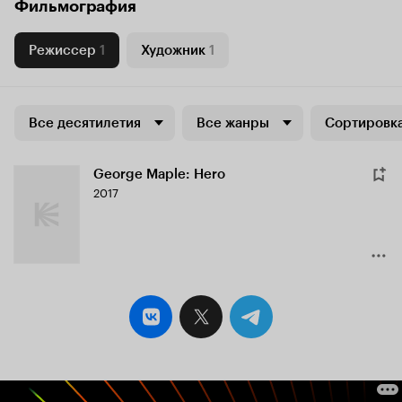
Фильмография
Режиссер
1
Художник
1
Все десятилетия
Все жанры
Сортировка
George Maple: Hero
2017