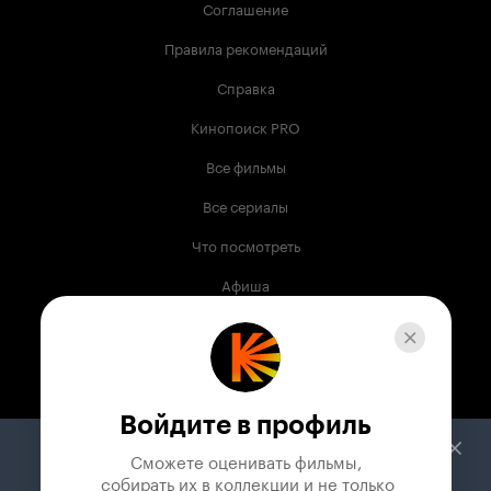
Соглашение
Правила рекомендаций
Справка
Кинопоиск PRO
Все фильмы
Все сериалы
Что посмотреть
Афиша
Музыка
Телепрограмма
Книги
Войдите в профиль
Служба поддержки
Сможете оценивать фильмы,

 собирать их в коллекции и не только