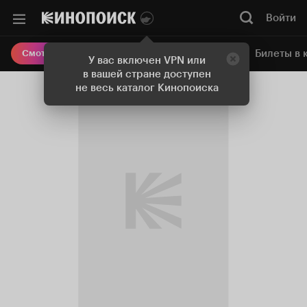
Войти
Онлайн-кинотеатр
Билеты в 
Смотреть кино
У вас включен VPN или
в вашей стране доступен
не весь каталог Кинопоиска