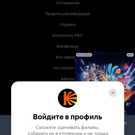
Соглашение
Правила рекомендаций
Справка
Кинопоиск PRO
Все фильмы
Все сериалы
РЕКЛАМА
Что посмотреть
Афиша
Музыка
Телепрограмма
Книги
Войдите в профиль
Служба поддержки
Сможете оценивать фильмы,

 собирать их в коллекции и не только