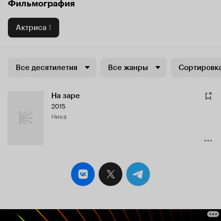
Фильмография
Актриса
1
Все десятилетия
Все жанры
Сортировка
На заре
2015
Ника