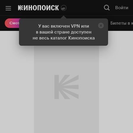
Войти
Онлайн-кинотеатр
Билеты в 
Смотреть кино
У вас включен VPN или
в вашей стране доступен
не весь каталог Кинопоиска