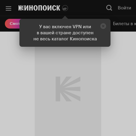
Войти
Онлайн-кинотеатр
Билеты в 
Смотреть кино
У вас включен VPN или
в вашей стране доступен
не весь каталог Кинопоиска