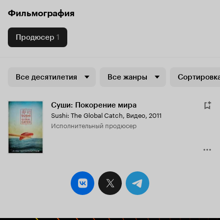
Фильмография
Продюсер
1
Все десятилетия
Все жанры
Сортировка
Суши: Покорение мира
Sushi: The Global Catch
,
Видео, 2011
исполнительный продюсер