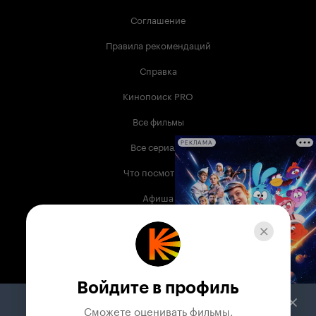
Соглашение
Правила рекомендаций
Справка
Кинопоиск PRO
Все фильмы
Все сериалы
РЕКЛАМА
Что посмотреть
Афиша
Музыка
Телепрограмма
Книги
Войдите в профиль
Служба поддержки
Сможете оценивать фильмы,
