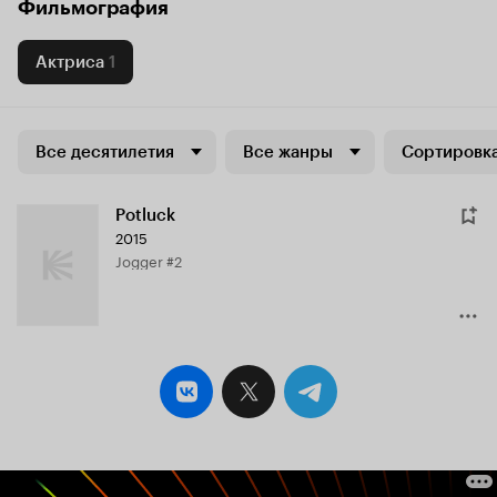
Фильмография
Актриса
1
Все десятилетия
Все жанры
Сортировка
Potluck
2015
Jogger #2