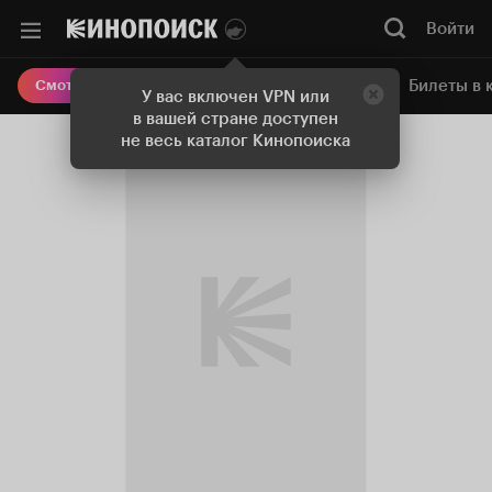
Войти
Онлайн-кинотеатр
Билеты в 
Смотреть кино
У вас включен VPN или
в вашей стране доступен
не весь каталог Кинопоиска