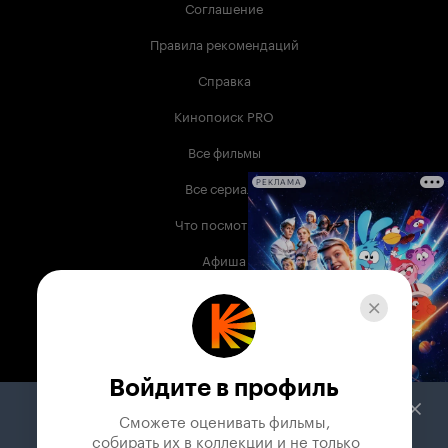
Соглашение
Правила рекомендаций
Справка
Кинопоиск PRO
Все фильмы
Все сериалы
РЕКЛАМА
Что посмотреть
Афиша
Музыка
Телепрограмма
Книги
Войдите в профиль
Служба поддержки
Сможете оценивать фильмы,

 собирать их в коллекции и не только