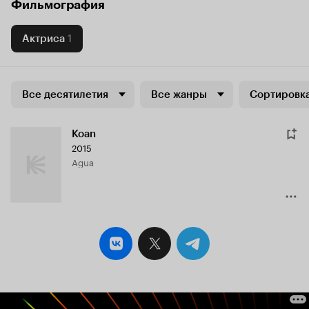
Фильмография
Актриса
1
Все десятилетия
Все жанры
Сортировка
Koan
2015
Agua