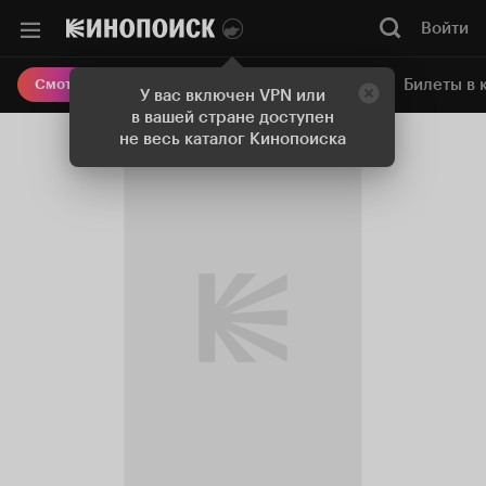
Войти
Онлайн-кинотеатр
Билеты в 
Смотреть кино
У вас включен VPN или
в вашей стране доступен
не весь каталог Кинопоиска