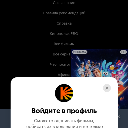
Соглашение
Правила рекомендаций
Справка
Кинопоиск PRO
Все фильмы
Все сериалы
РЕКЛАМА
Что посмотреть
Афиша
Музыка
Телепрограмма
Книги
Войдите в профиль
Служба поддержки
Сможете оценивать фильмы,

 собирать их в коллекции и не только