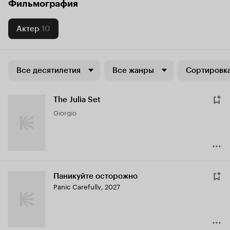
Фильмография
Актер
10
Все десятилетия
Все жанры
Сортировка
The Julia Set
Giorgio
Паникуйте осторожно
Panic Carefully
,
2027