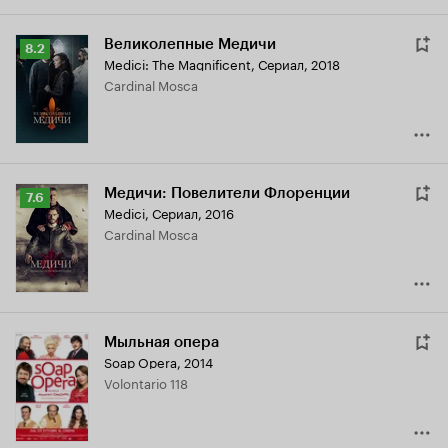
Великолепные Медичи
Рейтинг
8.2
Medici: The Magnificent
,
Сериал, 2018
Кинопоиска
Cardinal Mosca
8.2
Медичи: Повелители Флоренции
Рейтинг
7.6
Medici
,
Сериал, 2016
Кинопоиска
Cardinal Mosca
7.6
Мыльная опера
Soap Opera
,
2014
Volontario 118