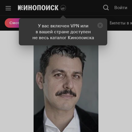
Войти
Онлайн-кинотеатр
Билеты в 
Смотреть кино
У вас включен VPN или
в вашей стране доступен
не весь каталог Кинопоиска