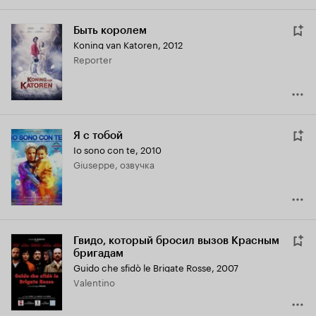
Быть королем
Koning van Katoren
,
2012
Reporter
Я с тобой
Io sono con te
,
2010
Giuseppe, озвучка
Гвидо, который бросил вызов Красным
бригадам
Guido che sfidò le Brigate Rosse
,
2007
Valentino