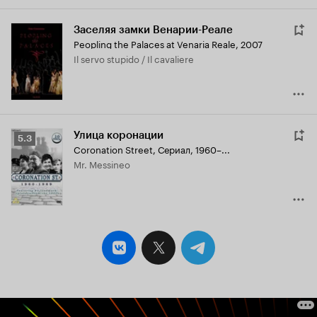
Заселяя замки Венарии-Реале
Peopling the Palaces at Venaria Reale
,
2007
Il servo stupido / Il cavaliere
Улица коронации
Рейтинг
5.3
Coronation Street
,
Сериал, 1960–...
Кинопоиска
Mr. Messineo
5.3