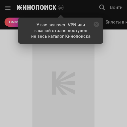
Войти
Онлайн-кинотеатр
Билеты в 
Смотреть кино
У вас включен VPN или
в вашей стране доступен
не весь каталог Кинопоиска