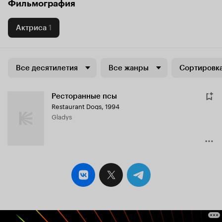
Фильмография
Актриса
1
Все десятилетия
Все жанры
Сортировка
Ресторанные псы
Restaurant Dogs
,
1994
Gladys